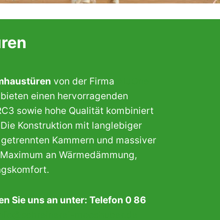
üren
mhaustüren
von der Firma
AluOne
bieten einen hervorragenden
RC3 sowie hohe Qualität kombiniert
ie Konstruktion mit langlebiger
ch getrennten Kammern und massiver
ein Maximum an Wärmedämmung,
ngskomfort.
n Sie uns an unter: Telefon 0 86
info@schreinerei-mooshuber.de