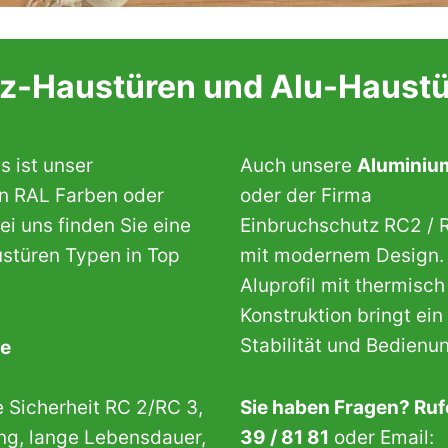
z-Haustüren und Alu-Haust
s ist unser
Auch unsere
Aluminiu
in RAL Farben oder
oder der Firma
Schüco
bei uns finden Sie eine
Einbruchschutz RC2 / 
stüren Typen in Top
mit modernem Design. D
Aluprofil mit thermis
Konstruktion bringt 
Stabilität und Bedienu
ie
 Sicherheit RC 2/RC 3,
Sie haben Fragen? Rufe
ung, lange Lebensdauer,
39 / 81 81
oder Email: